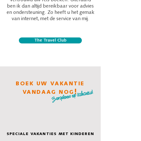
vertrouwd uw reis boeken. Uiteraard
ben ik dan altijd bereikbaar voor advies
en ondersteuning. Zo heeft u het gemak
van internet, met de service van mij.
The Travel Club
BOEK UW VAKANTIE
!
Zorgeloos op vakantie!
VANDAAG NOG
SPECIALE VAKANTIES MET KINDEREN