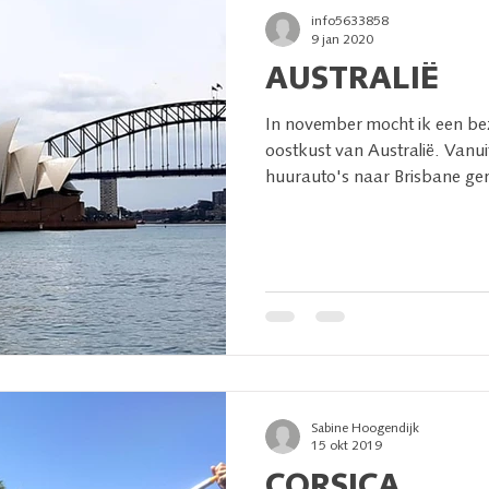
info5633858
9 jan 2020
AUSTRALIË
In november mocht ik een b
oostkust van Australië. Vanui
huurauto's naar Brisbane ger
Sabine Hoogendijk
15 okt 2019
CORSICA