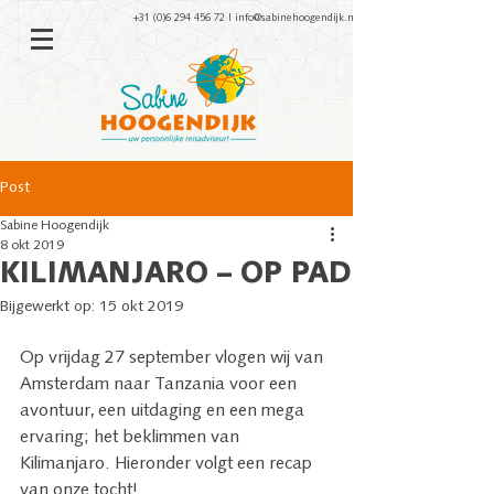
+31 (0)6 294 456 72
|
info@sabinehoogendijk.nl
Post
Sabine Hoogendijk
8 okt 2019
KILIMANJARO – OP PAD
Bijgewerkt op:
15 okt 2019
Op vrijdag 27 september vlogen wij van 
Amsterdam naar Tanzania voor een 
avontuur, een uitdaging en een mega 
ervaring; het beklimmen van 
Kilimanjaro. Hieronder volgt een recap 
van onze tocht!